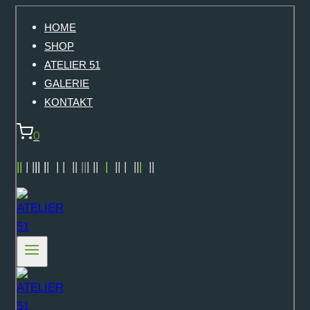
Zum
HOME
Inhalt
SHOP
springen
ATELIER 51
GALERIE
KONTAKT
0
||
| |
|| |
|
| | ||
||
| ||
|
|| | ||
|
||