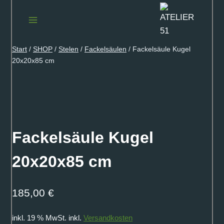
Zum
Inhalt
springen
Start
/
SHOP
/
Stelen
/
Fackelsäulen
/
Fackelsäule Kugel
20x20x85 cm
Fackelsäule Kugel
20x20x85 cm
185,00
€
inkl. 19 % MwSt.
inkl.
Versandkosten