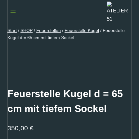
Zum
Inhalt
springen
Start
/
SHOP
/
Feuerstellen
/
Feuerstelle Kugel
/
Feuerstelle
Kugel d = 65 cm mit tiefem Sockel
Feuerstelle Kugel d = 65
cm mit tiefem Sockel
350,00
€