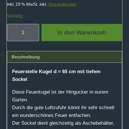
inkl. 19 % MwSt.
inkl.
Versandkosten
Vorrätig
Feuerstelle
In den Warenkorb
Kugel
d
=
Beschreibung
65
cm
Feuerstelle Kugel d = 65 cm mit tiefem
mit
Sockel
tiefem
Sockel
Diese Feuerkugel ist der Hingucker in eurem
Menge
Garten.
Durch die gute Luftzufuhr könnt ihr sehr schnell
ein wunderschönes Feuer entfachen.
Der Sockel dient gleichzeitig als Aschebehälter,