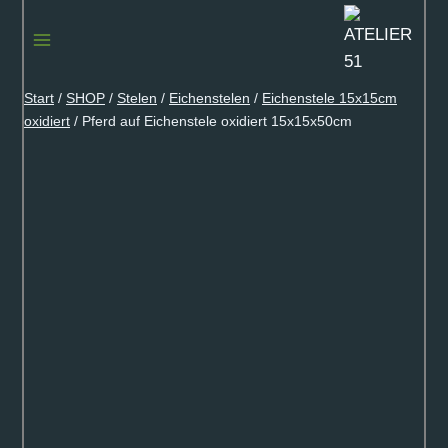
Zum
Inhalt
springen
Start
/
SHOP
/
Stelen
/
Eichenstelen
/
Eichenstele 15x15cm
oxidiert
/
Pferd auf Eichenstele oxidiert 15x15x50cm