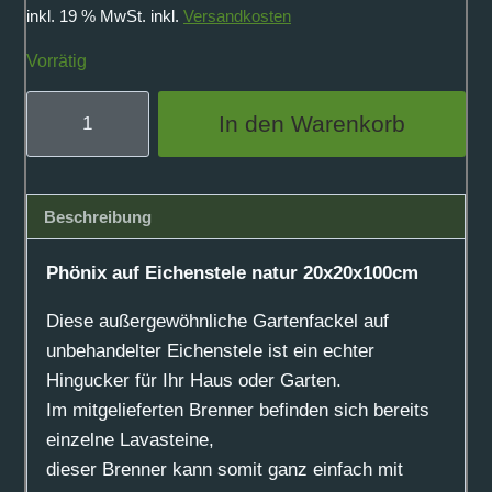
inkl. 19 % MwSt.
inkl.
Versandkosten
Vorrätig
Phönix
In den Warenkorb
auf
Eichenstele
natur
Beschreibung
20x20x100cm
Menge
Phönix auf Eichenstele natur 20x20x100cm
Diese außergewöhnliche Gartenfackel auf
unbehandelter Eichenstele ist ein echter
Hingucker für Ihr Haus oder Garten.
Im mitgelieferten Brenner befinden sich bereits
einzelne Lavasteine,
dieser Brenner kann somit ganz einfach mit