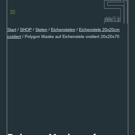
Zum
Inhalt
springen
Start
/
SHOP
/
Stelen
/
Eichenstelen
/
Eichenstele 20x20cm
oxidiert
/
Polygon Maske auf Eichenstele oxidiert 20x20x70