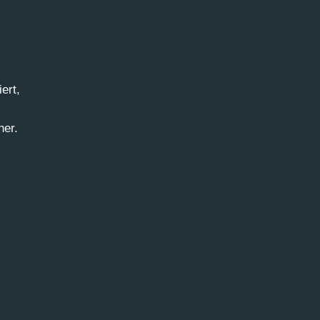
ert,
her.