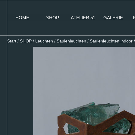
Zum
Inhalt
HOME
SHOP
ATELIER 51
GALERIE
springen
Start
/
SHOP
/
Leuchten
/
Säulenleuchten
/
Säulenleuchten indoor
/