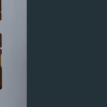
rost
grün
Z2
Menge