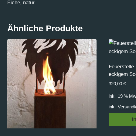
Eiche, natur
Ähnliche Produkte
Feuerstelle
eckigem Soc
320,00
€
inkl. 19 % Mw
inkl.
Versand
I