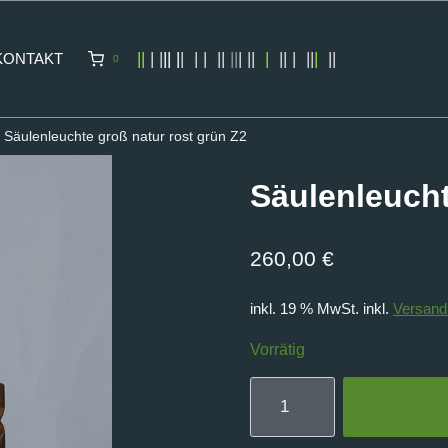
||
| |
|| |
|
| | ||
||
| ||
|
|| | ||
|
||
KONTAKT
0
Säulenleuchte groß natur rost grün Z2
Säulenleucht
260,00
€
inkl. 19 % MwSt.
inkl.
Versand
Vorrätig
Säulenleuchte
groß
natur