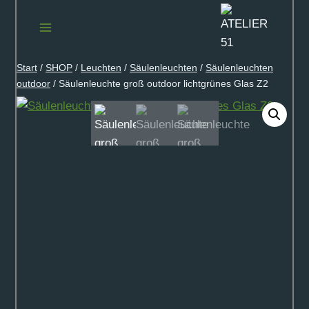
Zum
Inhalt
springen
Start
/
SHOP
/
Leuchten
/
Säulenleuchten
/
Säulenleuchten
outdoor
/
Säulenleuchte groß outdoor lichtgrünes Glas Z2