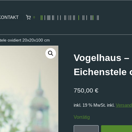
||
| |
|| |
|
| | ||
||
| ||
|
|| | ||
|
||
KONTAKT
0
ele oxidiert 20x20x100 cm
Vogelhaus –
Eichenstele 
750,00
€
inkl. 19 % MwSt.
inkl.
Versand
Vorrätig
Vogelhaus