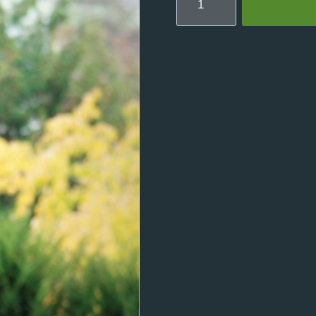
-
Turmhaus
-
auf
Eichenstele
oxidiert
20x20x100
cm
Menge