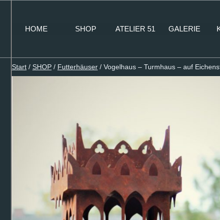
Zum
Inhalt
HOME
SHOP
ATELIER 51
GALERIE
springen
Start
/
SHOP
/
Futterhäuser
/
Vogelhaus – Turmhaus – auf Eichenst