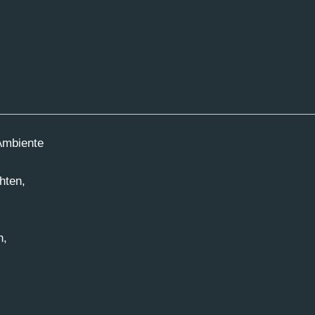
Ambiente
hten,
n,