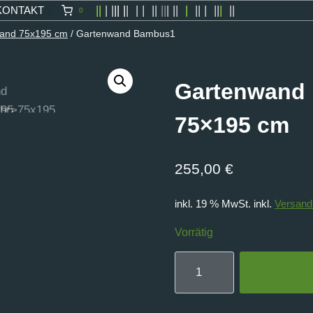
||
| |
|| |
|
| | ||
||
| ||
|
|| | ||
|
||
KONTAKT
0
wand 75x195 cm
/
Gartenwand Bambus1
Gartenwand
75×195 cm
255,00
€
inkl. 19 % MwSt.
inkl.
Versand
Vorrätig
Gartenwand
Bambus175x195
cm