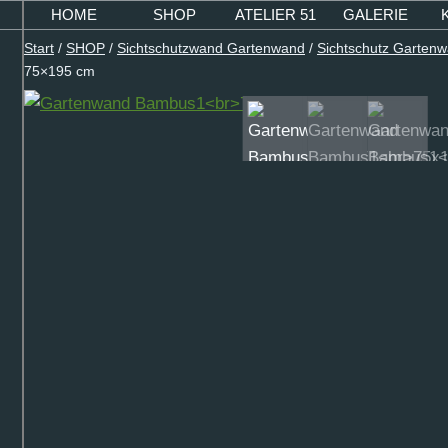
Zum
HOME
SHOP
ATELIER 51
GALERIE
Inhalt
Start
/
SHOP
/
Sichtschutzwand Gartenwand
/
Sichtschutz Garten
springen
75×195 cm