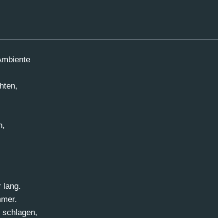
175x195
cm
Menge
Ambiente
hten,
n,
 lang.
mmer.
 schlagen,