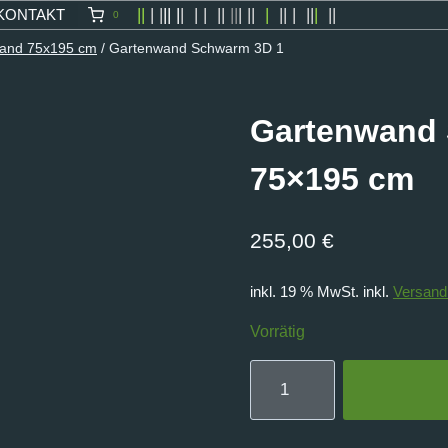
||
| |
|| |
|
| | ||
||
| ||
|
|| | ||
|
||
KONTAKT
0
wand 75x195 cm
/
Gartenwand Schwarm 3D 1
Gartenwand
75×195 cm
255,00
€
inkl. 19 % MwSt.
inkl.
Versand
Vorrätig
Gartenwand
Schwarm
3D