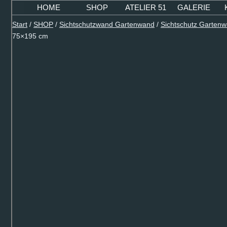
Zum
HOME
SHOP
ATELIER 51
GALERIE
Inhalt
Start
/
SHOP
/
Sichtschutzwand Gartenwand
/
Sichtschutz Garten
springen
75×195 cm